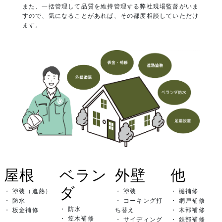
また、一括管理して品質を維持管理する弊社現場監督がいま
すので、気になることがあれば、その都度相談していただけ
ます。
屋根
ベラン
外壁
他
ダ
・ 塗装（遮熱）
・ 塗装
・ 樋補修
・ 防水
・ コーキング打
・ 網戸補修
・ 防水
・ 板金補修
ち替え
・ 木部補修
・ 笠木補修
・ サイディング
・ 鉄部補修