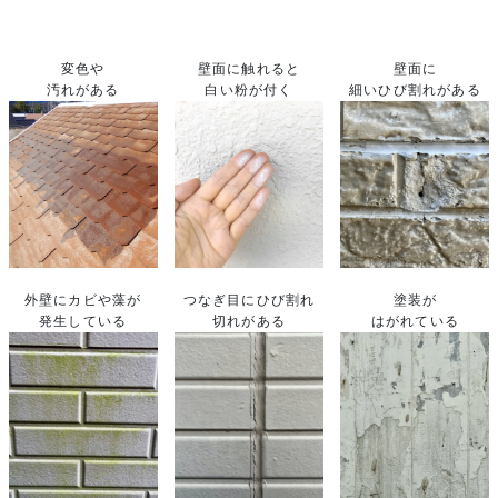
変色や
壁面に触れると
壁面に
汚れがある
白い粉が付く
細いひび割れがある
外壁にカビや藻が
つなぎ目にひび割れ
塗装が
発生している
切れがある
はがれている